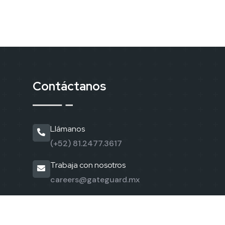
Contáctanos
Llámanos
(+52) 81.2477.3617
Trabaja con nosotros
careers@gateguard.mx