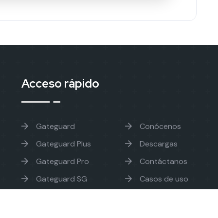
Acceso rápido
Gateguard
Conócenos
Gateguard Plus
Descargas
Gateguard Pro
Contáctanos
Gateguard SG
Casos de uso